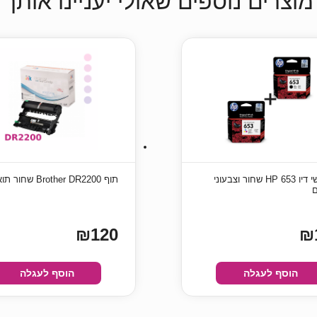
מוצרים נוספים שאולי יעניינו אותך
זוג ראשי דיו HP 653 שחור וצבעוני
תוף Brother DR2200 שחור תואם
ם
₪120
₪
הוסף לעגלה
הוסף לעגלה