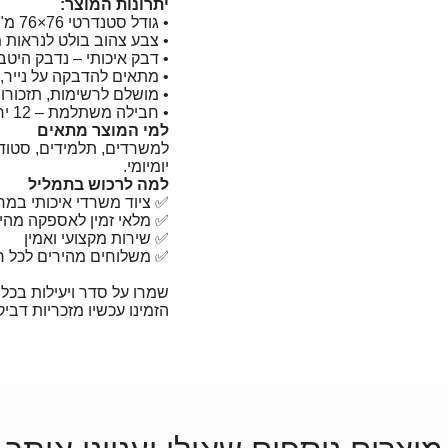
יתרונות המוצר:
• גודל סטנדרטי ‎76×76 מ"מ
• צבע צהוב בולט לנראות 
• דבק איכותי – נדבק היטב
• מתאים להדבקה על נייר, 
• מושלם לרשימות, תזכורו
• חבילה משתלמת – 12 יחידות
למי המוצר מתאים
למשרדים, תלמידים, סטודנט
יומיומי.
למה לרכוש בתמליל
✅ ציוד משרדי איכותי במ
✅ מלאי זמין לאספקה מהי
✅ שירות מקצועי ואמין
✅ משלוחים מהירים לכל ר
שמרו על סדר ויעילות בכל 
הזמינו עכשיו מזכריות דביקות 76×76 מ"מ באתר ת