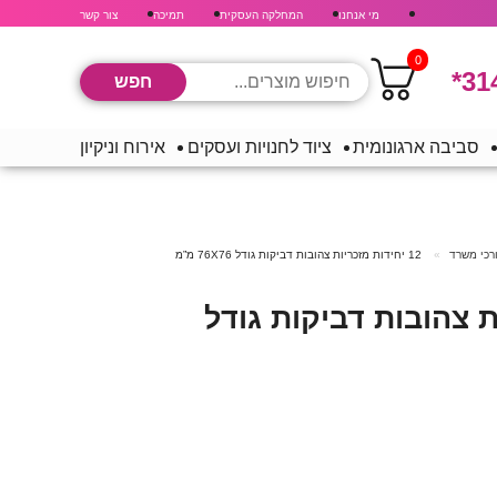
מי אנחנו
המחלקה העסקית
תמיכה
צור קשר
0
*31
סביבה ארגונומית
ציוד לחנויות ועסקים
אירוח וניקיון
ורכי משרד
12 יחידות מזכריות צהובות דביקות גודל 76X76 מ”מ
ות צהובות דביקות גודל