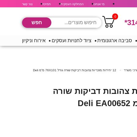
מי אנחנו
המחלקה העסקית
תמיכה
צור קשר
0
*31
סביבה ארגונומית
ציוד לחנויות ועסקים
אירוח וניקיון
ורכי משרד
12 יחידות מזכריות צהובות דביקות שורה גודל 76X101 מ”מ Deli
יות צהובות דביקות שורה