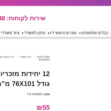
שירות לקוחות:
48
כבלים ומתאמים
טונרים וראשי דיו
מיכון למשרד
ציוד משרדי
תמליל 2100
ציוד משרדי
כלי כתיבה וצ
EA00652
12 יחידות מזכר
גודל 76X101 מ”מ Deli EA00652
מקט:
Y-B-1500301
₪55