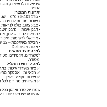
אידיאליות לרשימות, תזכו
הספר.
יתרונות המוצר:
• גודל ‎76×101 מ"מ – שטח כתיבה נוח ומרווח
• שורות מובנות לכתיבה י
• צבע צהוב בולט לנראות 
• דבק איכותי – נדבק היטב
• מתאים לנייר, שולחן, מסך
• אידיאלי לרשימות, תזכורו
• חבילה משתלמת – 12 יחידות
• איכות מבית Deli
למי המוצר מתאים
למשרדים, תלמידים, סטודנ
ומסודר.
למה לרכוש בתמליל
✅ ציוד משרדי איכותי במ
✅ מלאי זמין ואספקה מהי
✅ שירות מקצועי ואמין
✅ משלוחים מהירים לכל ר
שמרו על סדר וארגון בכל 
הזמינו עכשיו מזכריות דביקות עם שורות 76