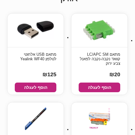
מתאם LC/APC SM
מתאם USB אלחוטי
קוואד נקבה-נקבה לפאנל
לטלפון Yealink WF40
צבע ירוק
₪125
₪20
הוסף לעגלה
הוסף לעגלה