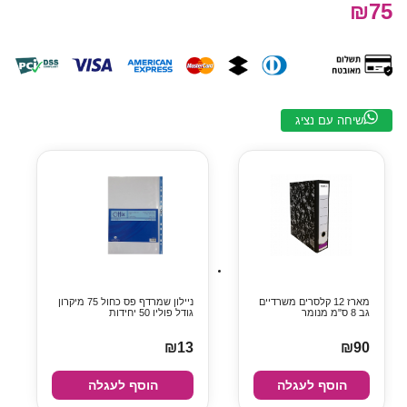
₪75
שיחה עם נציג
מארז 12 קלסרים משרדיים
ניילון שמרדף פס כחול 75 מיקרון
גב 8 ס"מ מנומר
גודל פוליו 50 יחידות
₪13
₪90
הוסף לעגלה
הוסף לעגלה