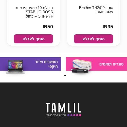
טונר Brother TN241Y
חבילת 10 טושים פרמננט
צהוב תואם
STABILO BOSS
OHPen F – כחול
₪50
₪95
הוסף לעגלה
הוסף לעגלה