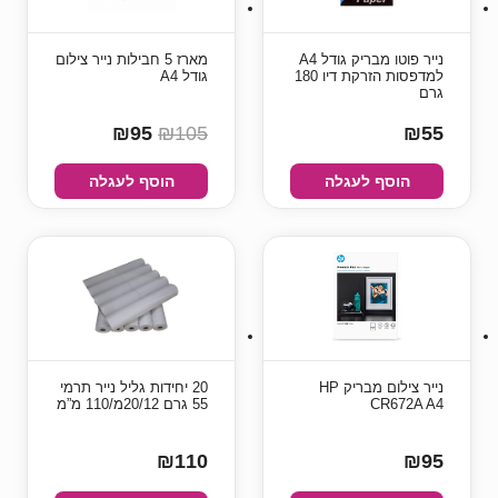
נייר פוטו מבריק גודל A4
מארז 5 חבילות נייר צילום
למדפסות הזרקת דיו 180
גודל A4
גרם
₪95
₪105
₪55
הוסף לעגלה
הוסף לעגלה
נייר צילום מבריק HP
20 יחידות גליל נייר תרמי
CR672A A4
55 גרם 20/12מ/110 מ”מ
₪110
₪95