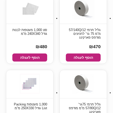
גליל תרמי 57/140Q/12
סט 1,000 מעטפות לבנות
מ”מ 75 גר’ לחניונים
גודל 240X340 מ”מ
מודפס פארקינג
₪480
₪470
הוסף לעגלה
הוסף לעגלה
גליל תרמי 75גר’
1,000 מעטפות Packing
57/80Q/12 מ”מ מודפס
List גודל 250X330 מ”מ
פארקינג