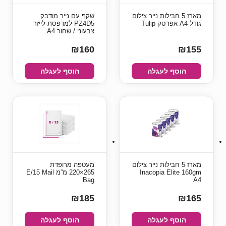
מארז 5 חבילות נייר צילום
שקף עם נייר מודבק
גודל A4 אפרסק Tulip
PZ4D5 למדפסת לייזר
צבעוני / שחור A4
₪160
₪155
הוסף לעגלה
הוסף לעגלה
מארז 5 חבילות נייר צילום
מעטפה מרופדת
Inacopia Elite 160gm
265×220 מ”מ E/15 Mail
Bag
A4
₪185
₪165
הוסף לעגלה
הוסף לעגלה