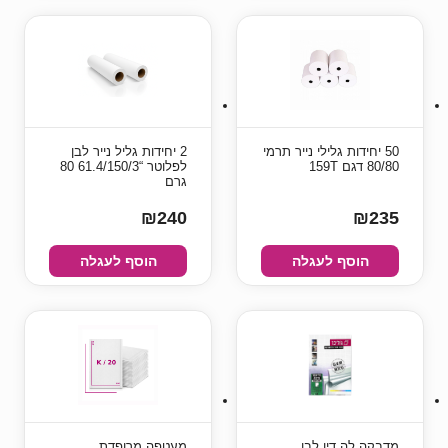
50 יחידות גלילי נייר תרמי
2 יחידות גליל נייר לבן
80/80 דגם 159T
לפלוטר “61.4/150/3 80
גרם
₪240
₪235
הוסף לעגלה
הוסף לעגלה
מדבקה לה.דיו לבן
מעטפה מרופדת