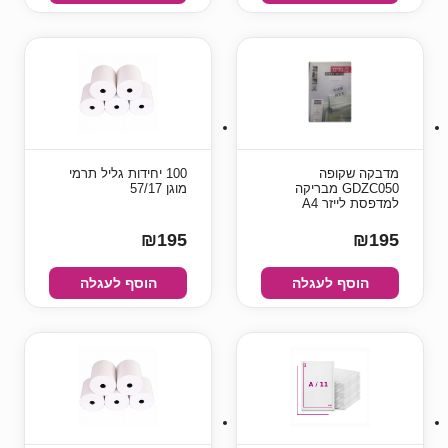
מדבקה שקופה
100 יחידות גליל תרמי
GDZC050 מבריקה
מוגן 57/17
למדפסת לייזר A4
₪195
₪195
הוסף לעגלה
הוסף לעגלה