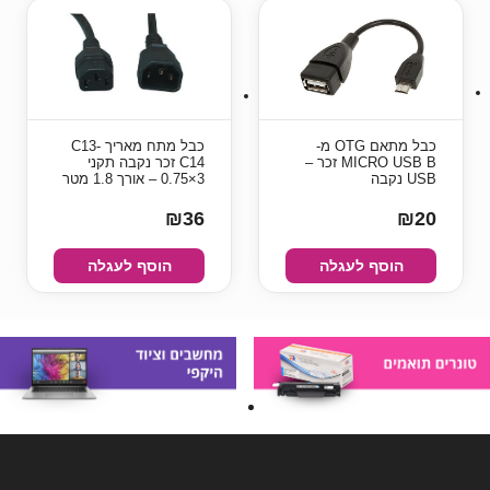
כבל מתאם OTG מ-
כבל מתח מאריך C13-
MICRO USB B זכר –
C14 זכר נקבה תקני
USB נקבה
3×0.75 – אורך 1.8 מטר
₪36
₪20
הוסף לעגלה
הוסף לעגלה