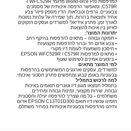
למדפסות WorkForce Pro מדגמי WFC529R ו-
C579R, ומאפשר הדפסה איכותית של מסמכים
צבעוניים, גרפים וטבלאות. הדיו מספק פיזור צבע
אחיד ותוצאות ברורות, תוך שמירה על עלויות נמוכות
לאורך זמן. פתרון אידיאלי למשרדים ועסקים הזקוקים
לאיזון בין איכות להוצאות.
יתרונות המוצר:
• תפוקה גבוהה – מתאים להדפסות בהיקף רחב
• צבע אדום חד וברור להדפסות מקצועיות
• חיסכון משמעותי לעומת דיו מקורי
• מתאים למדפסות EPSON WFC529R / C579R
• ביצועים אמינים לשימוש שוטף
למי המוצר מתאים
למשרדים, עסקים וארגונים המשתמשים בהדפסות
צבעוניות באופן קבוע ומחפשים פתרון חסכוני ואיכותי.
למה לרכוש בתמליל
בתמליל תמצאו מגוון דיו וטונרים תואמים באיכות
גבוהה, שירות מקצועי, זמינות גבוהה ומחירים
משתלמים – כל מה שצריך להדפסה יעילה וחסכונית.
הזמינו עכשיו דיו תואם EPSON C13T01D300 אדום
ותיהנו מהדפסות צבעוניות איכותיות במחיר משתלם.