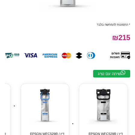
* התמונות להמחשה בלבד
₪215
שיחה עם נציג
דיו EPSON WFC529R /
דיו EPSON WFC529R /
ד