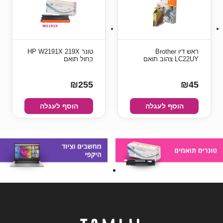
ראש דיו Brother
טונר HP W2191X 219X
LC22UY צהוב תואם
כחול תואם
₪255
₪45
הוסף לעגלה
הוסף לעגלה