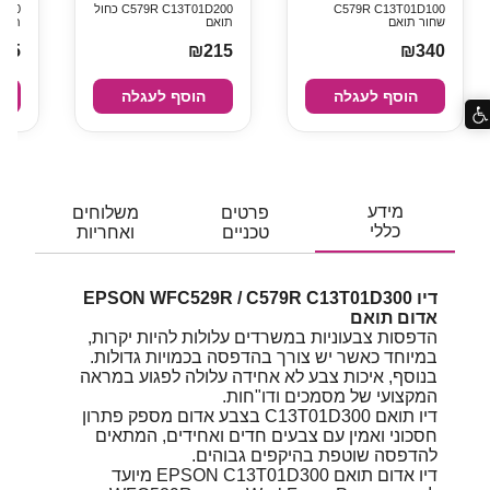
C579R C13T01D100
C579R C13T01D200 כחול
שחור תואם
תואם
תואם
15
₪215
₪340
הוסף לעגלה
הוסף לעגלה
מידע
פרטים
משלוחים
כללי
טכניים
ואחריות
דיו EPSON WFC529R / C579R C13T01D300
אדום תואם
הדפסות צבעוניות במשרדים עלולות להיות יקרות,
במיוחד כאשר יש צורך בהדפסה בכמויות גדולות.
בנוסף, איכות צבע לא אחידה עלולה לפגוע במראה
המקצועי של מסמכים ודו"חות.
דיו תואם C13T01D300 בצבע אדום מספק פתרון
חסכוני ואמין עם צבעים חדים ואחידים, המתאים
להדפסה שוטפת בהיקפים גבוהים.
דיו אדום תואם EPSON C13T01D300 מיועד