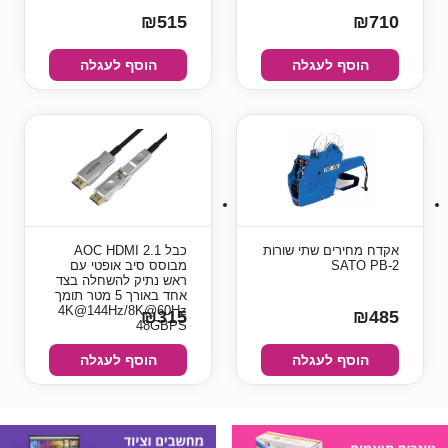
₪515
₪710
הוסף לעגלה
הוסף לעגלה
אקדח מחירים שתי שורות
כבל AOC HDMI 2.1
SATO PB-2
מבוסס סיב אופטי עם
ראש נתיק להשחלה בצד
אחד באורך 5 מטר תומך
4K@144Hz/8K@60Hz
₪315
₪485
48GBPS
הוסף לעגלה
הוסף לעגלה