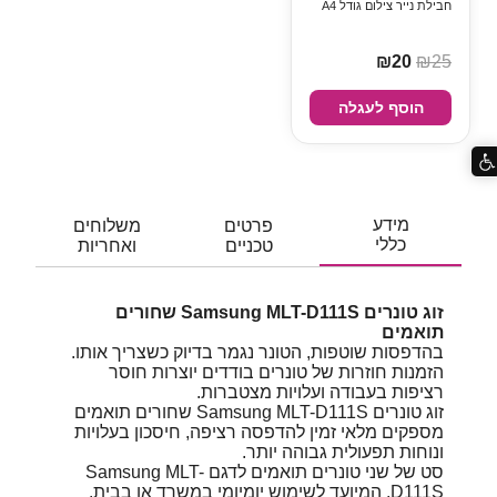
חבילת נייר צילום גודל A4
₪20
₪25
הוסף לעגלה
מידע
פרטים
משלוחים
כללי
טכניים
ואחריות
זוג טונרים Samsung MLT-D111S שחורים
תואמים
בהדפסות שוטפות, הטונר נגמר בדיוק כשצריך אותו.
הזמנות חוזרות של טונרים בודדים יוצרות חוסר
רציפות בעבודה ועלויות מצטברות.
זוג טונרים Samsung MLT-D111S שחורים תואמים
מספקים מלאי זמין להדפסה רציפה, חיסכון בעלויות
ונוחות תפעולית גבוהה יותר.
סט של שני טונרים תואמים לדגם Samsung MLT-
D111S, המיועד לשימוש יומיומי במשרד או בבית.