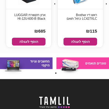
ראש דיו Brother
ארון תקשורת LUGGAR
LC427XLC כחול תואם
HI-12U-600-B Black
₪685
₪115
הוסף לעגלה
הוסף לעגלה