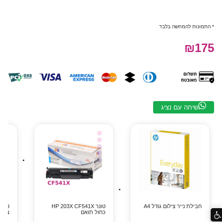
* התמונות להמחשה בלבד
₪175
שיחה עם נציג
חבילת נייר צילום גודל A4
טונר HP 203X CF541X
כחול תואם
צהוב