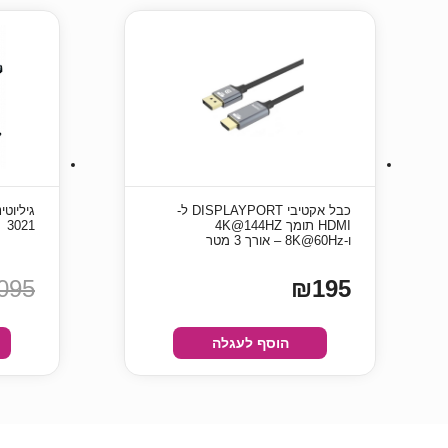
כבל אקטיבי DISPLAYPORT ל-
HDMI תומך 4K@144HZ
3021
ו-8K@60Hz – אורך 3 מטר
095
₪195
הוסף לעגלה