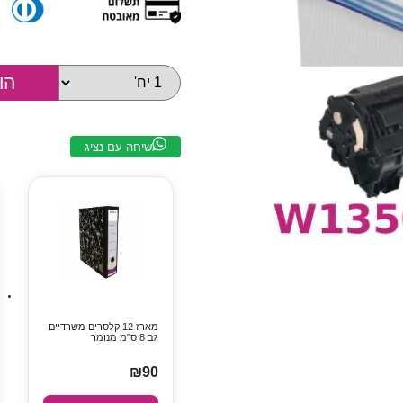
שיחה עם נציג
מארז 12 קלסרים משרדיים
גב 8 ס"מ מנומר
₪90