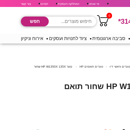
מי אנחנו
המחלקה העסקית
תמיכה
צור קשר
0
*31
סביבה ארגונומית
ציוד לחנויות ועסקים
אירוח וניקיון
ונרים וראשי דיו
טונרים תואמים HP
טונר HP W1350X 135X שחור