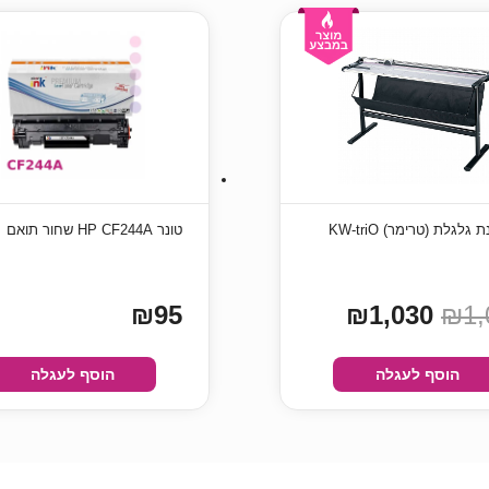
גיליוטינת גלגלת (טרימר) KW-triO
טונר HP CF244A שחור תואם
₪95
₪1,030
₪1,
הוסף לעגלה
הוסף לעגלה