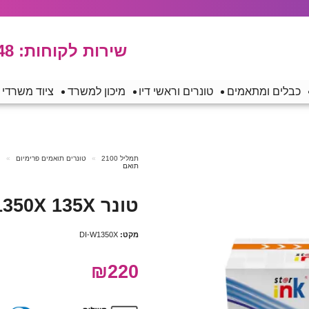
שירות לקוחות:
48
כבלים ומתאמים
טונרים וראשי דיו
מיכון למשרד
ציוד משרדי
תמליל 2100
טונרים תואמים פרימיום
ט
תואם
טונר HP W1350X 135X שחור תואם
מקט:
DI-W1350X
₪220