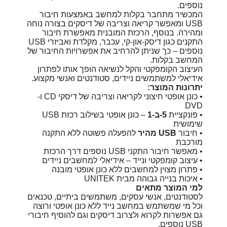
נוספים.
המכשיר מתחבר בקלות למחשב באמצעות חיבור
USB ומאפשר קריאה וצריבה של דיסקים בצורה נוחה
ומהירה. בנוסף, הרכזת המובנית מאפשרת חיבור
התקנים כגון דיסק-און-קי, עכבר, מקלדת ואביזרי USB
נוספים – כך שניתן להרחיב את אפשרויות החיבור של
המחשב בקלות.
העיצוב הקומפקטי והקל לנשיאה הופך אותו לפתרון
אידיאלי למשתמשים ניידים, סטודנטים ואנשי מקצוע.
יתרונות המוצר:
• כונן אופטי חיצוני לקריאה וצריבה של דיסקי CD ו-
DVD
• פונקציית
5-ב-1
– כונן אופטי בשילוב רכזת USB
שימושית
• חיבור
USB מהיר
להפעלה פשוטה ללא התקנה
מורכבת
• מאפשר חיבור התקני USB נוספים דרך הרכזת
• עיצוב קומפקטי ונייד – אידיאלי למחשבים ניידים
• פתרון מצוין למחשבים ללא כונן אופטי מובנה
• איכות בנייה גבוהה מבית UNITEK
למי המוצר מתאים
לסטודנטים, אנשי עסקים, משתמשים ביתיים, טכנאים
וכל מי שמשתמש במחשב נייד ללא כונן אופטי ורוצה
גם אפשרות לקרוא ולצרוב דיסקים וגם להוסיף חיבורי
USB נוספים.