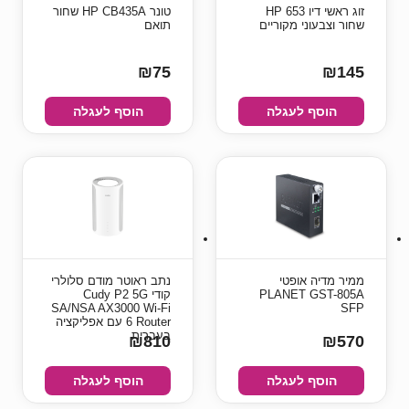
זוג ראשי דיו HP 653
טונר HP CB435A שחור
שחור וצבעוני מקוריים
תואם
₪75
₪145
הוסף לעגלה
הוסף לעגלה
ממיר מדיה אופטי
נתב ראוטר מודם סלולרי
PLANET GST-805A
קודי Cudy P2 5G
SA/NSA AX3000 Wi-Fi
SFP
6 Router עם אפליקציה
בעברית
₪810
₪570
הוסף לעגלה
הוסף לעגלה