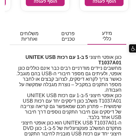
הוסף לעגלה
הוסף לעגלה
מידע
פרטים
משלוחים
כללי
טכניים
ואחריות
כונן אופטי חיצוני
5 ב-1 עם רכזת UNITEK USB
T1037A01
מחשבים ניידים מודרניים רבים כבר אינם כוללים כונן
אופטי, ולעיתים גם מספר חיבורי ה-USB בהם מוגבל.
כאשר צריך לקרוא דיסקים, לצרוב קבצים או לחבר
מספר התקנים במקביל – נוצרת מגבלה שמקשה על
העבודה.
כונן אופטי חיצוני 5-ב-1 עם רכזת UNITEK USB
T1037A01 משלב כונן דיסקים יחד עם רכזת USB
שימושית – פתרון חכם שמאפשר גם קריאה וצריבה
של דיסקים וגם חיבור התקנים נוספים דרך חיבור
USB אחד בלבד.
ה-UNITEK USB T1037A01 הוא כונן אופטי חיצוני
מתקדם המשלב פונקציונליות של 5-ב-1: כונן DVD
חיצוני יחד עם רכזת USB מובנית לחיבור התקנים