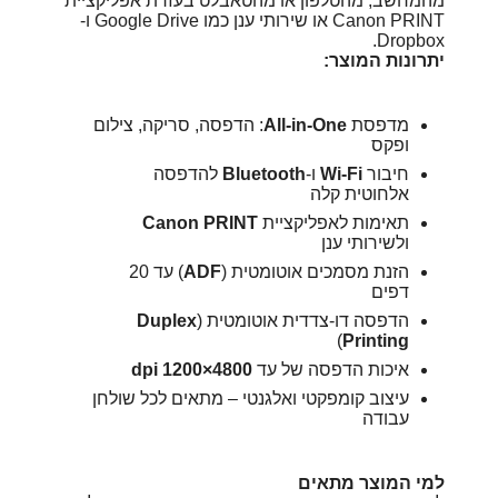
מהמחשב, מהטלפון או מהטאבלט בעזרת אפליקציית
Canon PRINT או שירותי ענן כמו Google Drive ו-
Dropbox.
יתרונות המוצר:
מדפסת
All-in-One
: הדפסה, סריקה, צילום
ופקס
חיבור
Wi-Fi
ו-
Bluetooth
להדפסה
אלחוטית קלה
תאימות לאפליקציית
Canon PRINT
ולשירותי ענן
הזנת מסמכים אוטומטית (
ADF
) עד 20
דפים
הדפסה דו-צדדית אוטומטית (
Duplex
)
Printing
איכות הדפסה של עד
4800×1200 dpi
עיצוב קומפקטי ואלגנטי – מתאים לכל שולחן
עבודה
למי המוצר מתאים