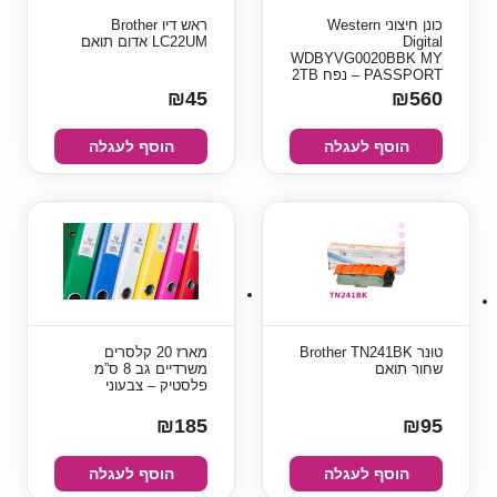
כונן חיצוני Western
ראש דיו Brother
Digital
LC22UM אדום תואם
WDBYVG0020BBK MY
PASSPORT – נפח 2TB
₪45
₪560
הוסף לעגלה
הוסף לעגלה
טונר Brother TN241BK
מארז 20 קלסרים
שחור תואם
משרדיים גב 8 ס”מ
פלסטיק – צבעוני
₪185
₪95
הוסף לעגלה
הוסף לעגלה