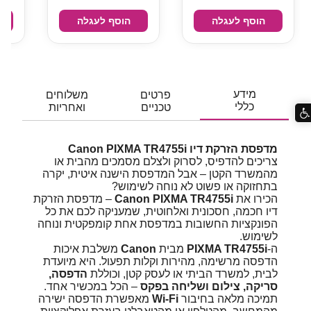
הוסף לעגלה
הוסף לעגלה
מידע
פרטים
משלוחים
כללי
טכניים
ואחריות
מדפסת הזרקת דיו Canon PIXMA TR4755i
צריכים להדפיס, לסרוק ולצלם מסמכים מהבית או
מהמשרד הקטן – אבל המדפסת הישנה איטית, יקרה
בתחזוקה או פשוט לא נוחה לשימוש?
הכירו את
Canon PIXMA TR4755i
– מדפסת הזרקת
דיו חכמה, חסכונית ואלחוטית, שמעניקה לכם את כל
הפונקציות החשובות במדפסת אחת קומפקטית ונוחה
לשימוש.
ה-
PIXMA TR4755i
מבית
Canon
משלבת איכות
הדפסה מרשימה, מהירות וקלות תפעול. היא מיועדת
לבית, למשרד הביתי או לעסק קטן, וכוללת
הדפסה,
סריקה, צילום ושליחה בפקס
– הכל במכשיר אחד.
תמיכה מלאה בחיבור
Wi-Fi
מאפשרת הדפסה ישירה