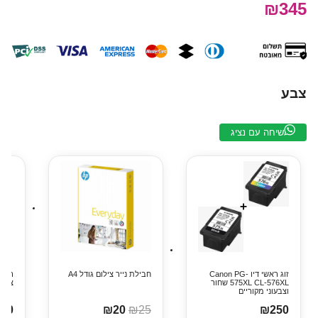
₪345
צבע
שיחה עם נציג
זוג ראשי דיו Canon PG-
חבילת נייר צילום גודל A4
575XL CL-576XL שחור
צבע 
וצבעוני מקוריים
30
₪20
₪25
₪250