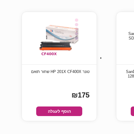
SanDis
טונר HP 201X CF400X שחור תואם
12
₪175
הוסף לעגלה