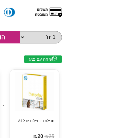
שיחה עם נציג
חבילת נייר צילום גודל A4
₪20
₪25