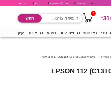
מי אנחנו
המחלקה העסקית
תמיכה
צור קשר
0
*31
סביבה ארגונומית
ציוד לחנויות ועסקים
אירוח וניקיון
 מקוריים
ראש דיו (C13T06C44A) EPSON 112 צהוב מקורי
ראש דיו (C13T06C44A) EPSON 112