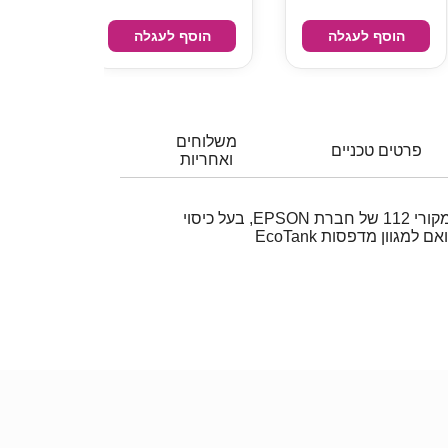
הוסף לעגלה
הוסף לעגלה
הוס
משלוחים
פרטים טכניים
ואחריות
בקבוק דיו צהוב (Yellow) מקורי 112 של חברת EPSON, בעל כיסוי
מגוון מדפסות EcoTank