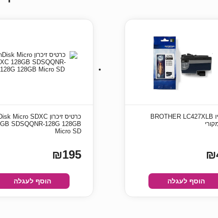
ראש דיו BROTHER LC427XLB
כרטיס זיכרון k Micro SDXC
קורי
8GB SDSQQNR-128G 128GB
Micro SD
₪195
₪
הוסף לעגלה
הוסף לעגלה