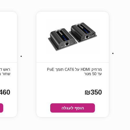
מרחיק HDMI על CAT6 תומך PoE
עד 50 מטר
שחור מ
460
₪350
הוסף לעגלה