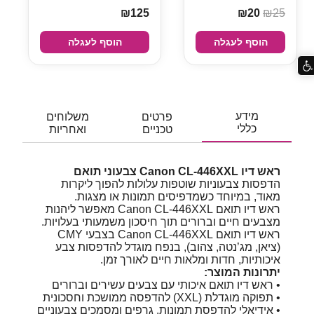
₪125
₪20
₪25
הוסף לעגלה
הוסף לעגלה
מידע
פרטים
משלוחים
כללי
טכניים
ואחריות
ראש דיו Canon CL-446XXL צבעוני תואם
הדפסות צבעוניות שוטפות עלולות להפוך ליקרות
מאוד, במיוחד כשמדפיסים תמונות או מצגות.
ראש דיו תואם Canon CL-446XXL מאפשר ליהנות
מצבעים חיים וברורים תוך חיסכון משמעותי בעלויות.
ראש דיו תואם Canon CL-446XXL בצבעי CMY
(ציאן, מג’נטה, צהוב), בנפח מוגדל להדפסות צבע
איכותיות, חדות ומלאות חיים לאורך זמן.
יתרונות המוצר:
• ראש דיו תואם איכותי עם צבעים עשירים וברורים
• תפוקה מוגדלת (XXL) להדפסה ממושכת וחסכונית
• אידיאלי להדפסת תמונות, גרפים ומסמכים צבעוניים