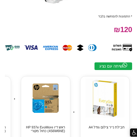
* התמונות להמחשה בלבד
₪120
שיחה עם נציג
חבילת נייר צילום גודל A4
ראש דיו HP 937e EvoMore
(4S6W6NE) כחול מקורי
(S6W8NE