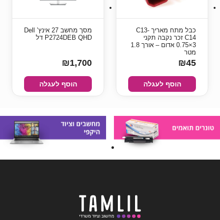
כבל מתח מאריך C13-
מסך מחשב ‏27 ‏אינץ’ Dell
C14 זכר נקבה תקני
P2724DEB QHD דל
3×0.75 אדום – אורך 1.8
מטר
₪1,700
₪45
הוסף לעגלה
הוסף לעגלה