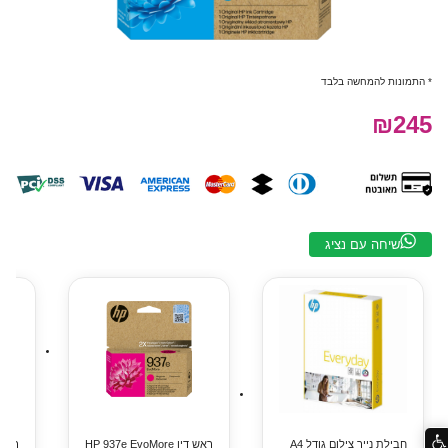
* התמונות להמחשה בלבד
₪245
שיחה עם נציג
חבילת נייר צילום גודל A4
ראש דיו HP 937e EvoMore