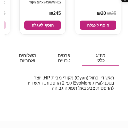
(4S6W7NE) אדום מקורי
(S6W8NE
45
₪245
₪20
₪25
הוסף לעגלה
הוסף לעגלה
מידע
פרטים
משלוחים
כללי
טכניים
ואחריות
ראש דיו כחול (Cyan) מקורי מבית HP, יוצר
בטכנולוגיית EvoMore לפי 2 הדפסות, ראש דיו
להדפסות צבע בעל תפוקה גבוהה