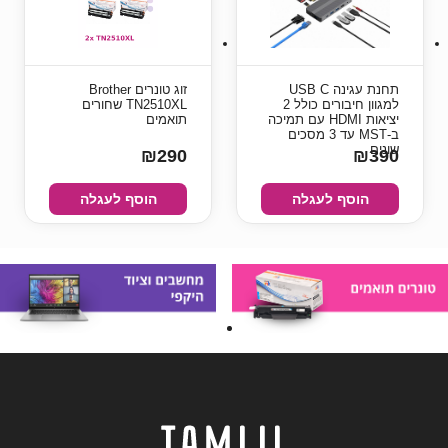
תחנת עגינה USB C
זוג טונרים Brother
למגוון חיבורים כולל 2
TN2510XL שחורים
יציאות HDMI עם תמיכה
תואמים
ב-MST עד 3 מסכים
שונים
₪290
₪390
הוסף לעגלה
הוסף לעגלה