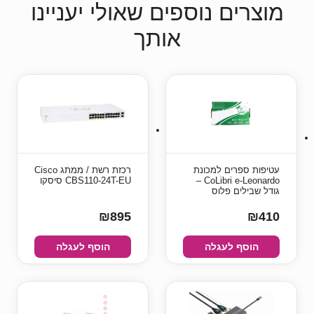
מוצרים נוספים שאולי יעניינו
אותך
עטיפות ספרים למכונת
רכזת רשת / ממתג Cisco
CoLibri e-Leonardo –
CBS110-24T-EU סיסקו
גודל שבילים פלוס
₪895
₪410
הוסף לעגלה
הוסף לעגלה