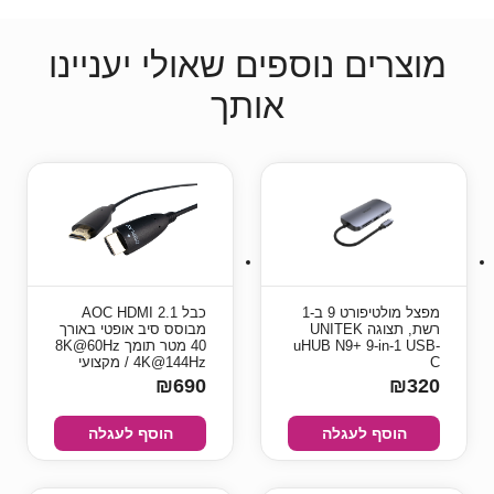
מוצרים נוספים שאולי יעניינו
אותך
מפצל מולטיפורט 9 ב-1
כבל AOC HDMI 2.1
רשת, תצוגה UNITEK
מבוסס סיב אופטי באורך
uHUB N9+ 9-in-1 USB-
40 מטר תומך 8K@60Hz
C
/ 4K@144Hz מקצועי
₪690
₪320
הוסף לעגלה
הוסף לעגלה