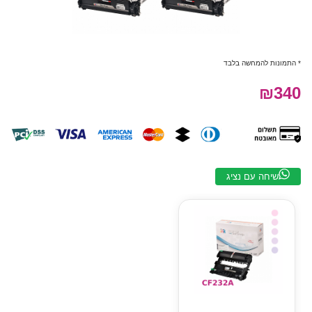
* התמונות להמחשה בלבד
₪340
שיחה עם נציג