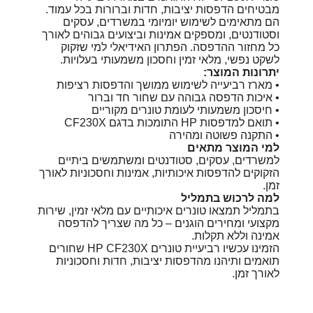
מבטיחים הדפסות יציבות, חדות וברורות בכל עמוד.
הם מתאימים לשימוש יומיומי במשרדים, עסקים
וסטודנטים, ומספקים אמינות וביצועים גבוהים לאורך
כל מחזור ההדפסה. הפתרון האידיאלי למי שזקוק
לשקט נפשי, מלאי זמין וחסכון משמעותי בעלויות.
יתרונות המוצר:
• מארז רביעייה לשימוש ממושך והדפסות רציפות
• איכות הדפסה גבוהה עם שחור חד וברור
• חיסכון משמעותי לעומת טונרים מקוריים
• תואם למדפסות HP התומכות בדגם CF230X
• התקנה פשוטה ומהירה
למי המוצר מתאים
למשרדים, עסקים, סטודנטים ומשתמשים ביתיים
הזקוקים להדפסות איכותיות, אמינות וחסכוניות לאורך
זמן.
למה לרכוש בתמליל
בתמליל תמצאו טונרים איכותיים עם מלאי זמין, שירות
מקצועי ומחירים הוגנים – כל מה שצריך להדפסה
אמינה וללא תקלות.
הזמינו עכשיו רביעיית טונרים HP CF230X שחורים
תואמים ותיהנו מהדפסות יציבות, חדות וחסכוניות
לאורך זמן.