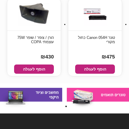
טונר Canon 054H כחול
הורן / צופר / שופר 75W
מקורי
עוצמתי COPA
₪430
₪475
הוסף לעגלה
הוסף לעגלה