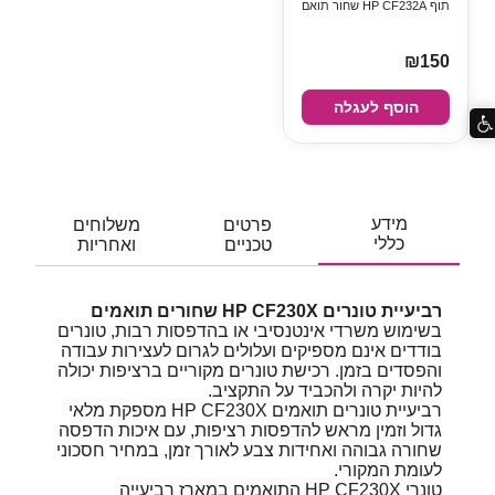
תוף ‏HP CF232A שחור תואם
₪150
הוסף לעגלה
מידע
פרטים
משלוחים
כללי
טכניים
ואחריות
רביעיית טונרים HP CF230X שחורים תואמים
בשימוש משרדי אינטנסיבי או בהדפסות רבות, טונרים
בודדים אינם מספיקים ועלולים לגרום לעצירות עבודה
והפסדים בזמן. רכישת טונרים מקוריים ברציפות יכולה
להיות יקרה ולהכביד על התקציב.
רביעיית טונרים תואמים HP CF230X מספקת מלאי
גדול וזמין מראש להדפסות רציפות, עם איכות הדפסה
שחורה גבוהה ואחידות צבע לאורך זמן, במחיר חסכוני
לעומת המקורי.
טונרי HP CF230X התואמים במארז רביעייה