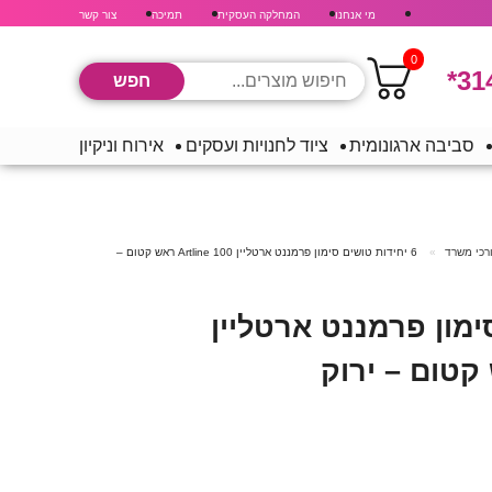
מי אנחנו
המחלקה העסקית
תמיכה
צור קשר
0
*31
סביבה ארגונומית
ציוד לחנויות ועסקים
אירוח וניקיון
ורכי משרד
6 יחידות טושים סימון פרמננט ארטליין Artline 100 ראש קטום –
סימון פרמננט ארטליין