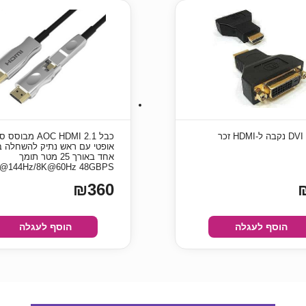
כר
כבל AOC HDMI 2.1 מבוסס
אופטי עם ראש נתיק להשחלה ב
אחד באורך 25 מטר תומך
@144Hz/8K@60Hz 48GBPS
₪360
הוסף לעגלה
הוסף לעגלה