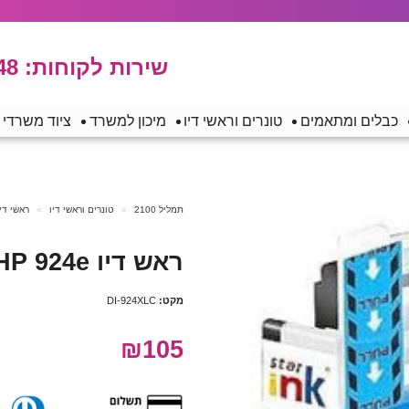
שירות לקוחות:
48
כבלים ומתאמים
טונרים וראשי דיו
מיכון למשרד
ציוד משרדי
תמליל 2100
טונרים וראשי דיו
ראשי די
ראש דיו HP 924e כחול תואם
מקט:
DI-924XLC
₪105