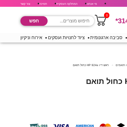
מי אנחנו
המחלקה העסקית
תמיכה
צור קשר
0
*31
סביבה ארגונומית
ציוד לחנויות ועסקים
אירוח וניקיון
ו תואמים
ראש דיו HP 924e כחול תואם