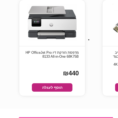
 סיב
מדפסת ‏הזרקת דיו HP OfficeJet Pro
צד
8133 All-in-One 68K75B
4K
₪440
הוסף לעגלה