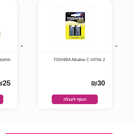
2 סוללות TOSHIBA Alkaline C
מתאם DVI נקבה ל-HDMI ז
₪25
₪30
הוסף לעגלה